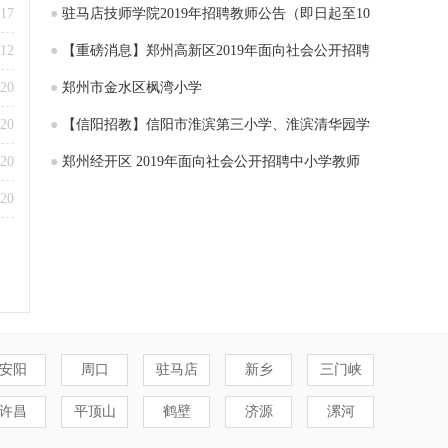
-17
●
驻马店技师学院2019年招聘教师公告（即日起至10
-12
月27日报名）
●
【重磅消息】郑州高新区2019年面向社会公开招聘
-20
小学教师现场面试资格确认的通知
●
郑州市金水区枫湾小学
-20
●
【信阳招教】信阳市淮滨第三小学、淮滨清华园学
-20
校招聘教师
●
郑州经开区 2019年面向社会公开招聘中小学教师
-20
105名
安阳
周口
驻马店
新乡
三门峡
许昌
平顶山
鹤壁
济源
漯河