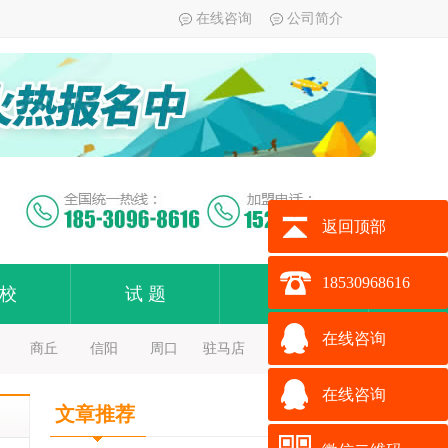
在线咨询
公司简介
返回顶部
18530968616
 校
试 题
加 盟
在线咨询
商丘
信阳
周口
驻马店
在线咨询
文章推荐