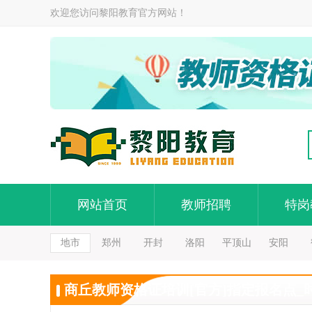
欢迎您访问黎阳教育官方网站！
网站首页
教师招聘
特岗
地市
郑州
开封
洛阳
平顶山
安阳
商丘教师资格证培训[官方]指定报名点_