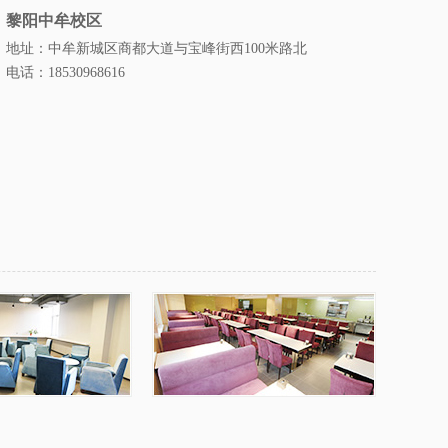
黎阳中牟校区
地址：中牟新城区商都大道与宝峰街西100米路北
电话：18530968616