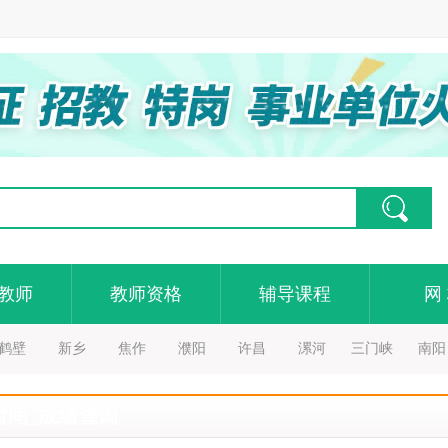
教师
教师资格
辅导课程
网
鹤壁
新乡
焦作
濮阳
许昌
漯河
三门峡
南阳
时间_成绩查询