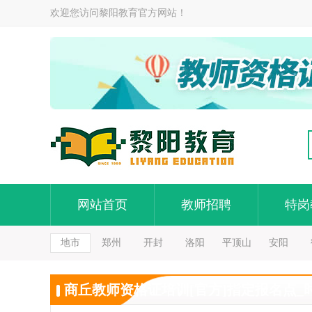
欢迎您访问黎阳教育官方网站！
网站首页
教师招聘
特岗
地市
郑州
开封
洛阳
平顶山
安阳
商丘教师资格证培训[官方]指定报名点_