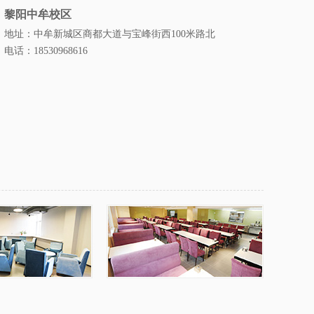
黎阳中牟校区
地址：中牟新城区商都大道与宝峰街西100米路北
电话：18530968616