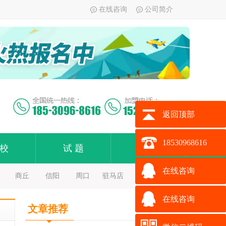
在线咨询
公司简介
返回顶部
18530968616
 校
试 题
加 盟
在线咨询
商丘
信阳
周口
驻马店
在线咨询
文章推荐