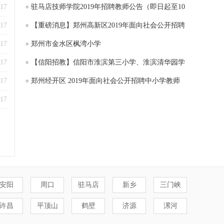
-17
●
驻马店技师学院2019年招聘教师公告（即日起至10
-17
月27日报名）
●
【重磅消息】郑州高新区2019年面向社会公开招聘
-17
小学教师现场面试资格确认的通知
●
郑州市金水区枫湾小学
-17
●
【信阳招教】信阳市淮滨第三小学、淮滨清华园学
-17
校招聘教师
●
郑州经开区 2019年面向社会公开招聘中小学教师
-17
105名
安阳
周口
驻马店
新乡
三门峡
许昌
平顶山
鹤壁
济源
漯河