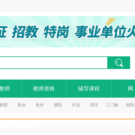
教师
教师资格
辅导课程
网
鹤壁
新乡
焦作
濮阳
许昌
漯河
三门峡
南阳
时间_成绩查询