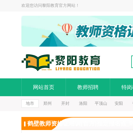
欢迎您访问黎阳教育官方网站！
网站首页
教师招聘
特岗
地市
郑州
开封
洛阳
平顶山
安阳
鹤壁教师资格证培训[官方]指定报名点_