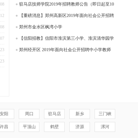
-08
●
驻马店技师学院2019年招聘教师公告（即日起至10
-12
月27日报名）
●
【重磅消息】郑州高新区2019年面向社会公开招聘
-08
小学教师现场面试资格确认的通知
●
郑州市金水区枫湾小学
-07
●
【信阳招教】信阳市淮滨第三小学、淮滨清华园学
-23
校招聘教师
●
郑州经开区 2019年面向社会公开招聘中小学教师
-23
105名
安阳
周口
驻马店
新乡
三门峡
许昌
平顶山
鹤壁
济源
漯河