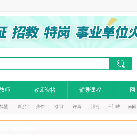
教师
教师资格
辅导课程
网
鹤壁
新乡
焦作
濮阳
许昌
漯河
三门峡
南阳
时间_成绩查询