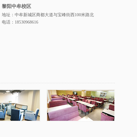
黎阳中牟校区
地址：中牟新城区商都大道与宝峰街西100米路北
电话：18530968616