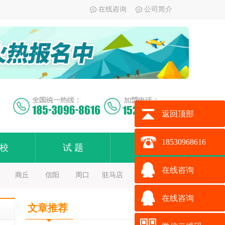
在线咨询
公司简介
返回顶部
18530968616
 校
试 题
加 盟
在线咨询
商丘
信阳
周口
驻马店
在线咨询
文章推荐