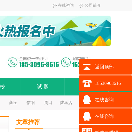
在线咨询
公司简介
返回顶部
18530968616
 校
试 题
加 盟
在线咨询
商丘
信阳
周口
驻马店
在线咨询
文章推荐