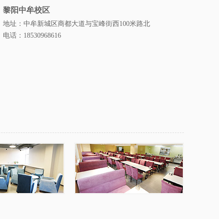
黎阳中牟校区
地址：中牟新城区商都大道与宝峰街西100米路北
电话：18530968616