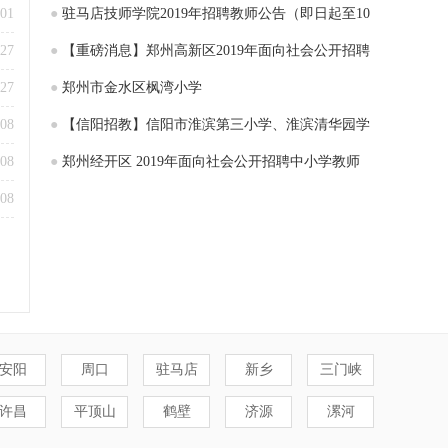
-01
●
驻马店技师学院2019年招聘教师公告（即日起至10
-27
月27日报名）
●
【重磅消息】郑州高新区2019年面向社会公开招聘
-27
小学教师现场面试资格确认的通知
●
郑州市金水区枫湾小学
-08
●
【信阳招教】信阳市淮滨第三小学、淮滨清华园学
-08
校招聘教师
●
郑州经开区 2019年面向社会公开招聘中小学教师
-08
105名
安阳
周口
驻马店
新乡
三门峡
许昌
平顶山
鹤壁
济源
漯河