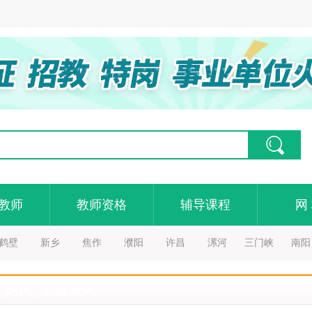
教师
教师资格
辅导课程
网
鹤壁
新乡
焦作
濮阳
许昌
漯河
三门峡
南阳
_时间_成绩查询