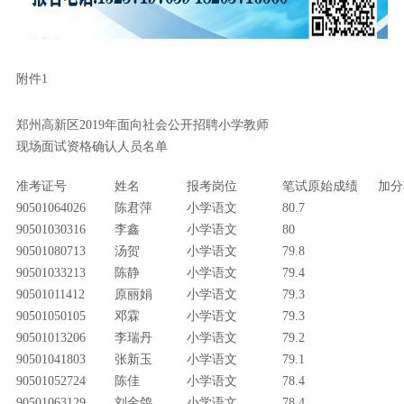
附件1
郑州高新区2019年面向社会公开招聘小学教师
现场面试资格确认人员名单
准考证号
姓名
报考岗位
笔试原始成绩
加分
90501064026
陈君萍
小学语文
80.7
90501030316
李鑫
小学语文
80
90501080713
汤贺
小学语文
79.8
90501033213
陈静
小学语文
79.4
90501011412
原丽娟
小学语文
79.3
90501050105
邓霖
小学语文
79.3
90501013206
李瑞丹
小学语文
79.2
90501041803
张新玉
小学语文
79.1
90501052724
陈佳
小学语文
78.4
90501063129
刘金鸽
小学语文
78.4