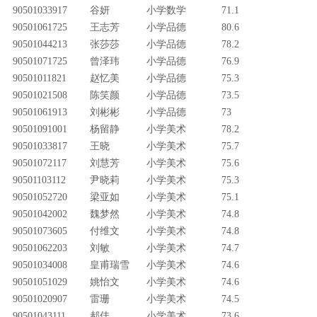
90501033917
谷妍
小学数学
71.1
90501061725
王志芳
小学品德
80.6
90501044213
张莎莎
小学品德
78.2
90501071725
曾泽玮
小学品德
76.9
90501011821
赵忆美
小学品德
75.3
90501021508
陈笑颜
小学品德
73.5
90501061913
刘彬彬
小学品德
73
90501091001
杨留静
小学美术
78.2
90501033817
王晓
小学美术
75.7
90501072117
刘慧芳
小学美术
75.6
90501103112
尹晓莉
小学美术
75.3
90501052720
梁亚如
小学美术
75.1
90501042002
魏梦然
小学美术
74.8
90501073605
付维文
小学美术
74.8
90501062203
刘敏
小学美术
74.7
90501034008
皇甫瑞雪
小学美术
74.6
90501051029
姚怡文
小学美术
74.6
90501020907
雷珊
小学美术
74.5
90501043111
郝佳
小学美术
73.6