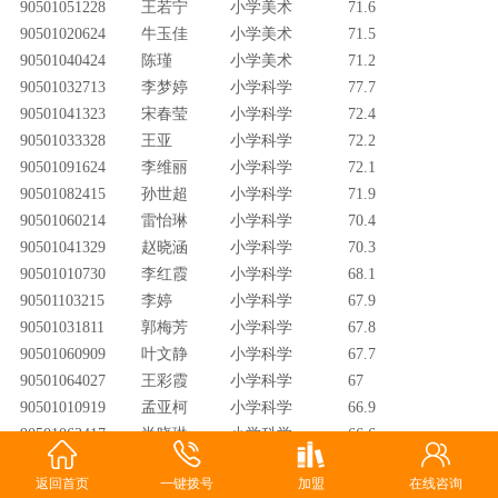
90501051228
王若宁
小学美术
71.6
90501020624
牛玉佳
小学美术
71.5
90501040424
陈瑾
小学美术
71.2
90501032713
李梦婷
小学科学
77.7
90501041323
宋春莹
小学科学
72.4
90501033328
王亚
小学科学
72.2
90501091624
李维丽
小学科学
72.1
90501082415
孙世超
小学科学
71.9
90501060214
雷怡琳
小学科学
70.4
90501041329
赵晓涵
小学科学
70.3
90501010730
李红霞
小学科学
68.1
90501103215
李婷
小学科学
67.9
90501031811
郭梅芳
小学科学
67.8
90501060909
叶文静
小学科学
67.7
90501064027
王彩霞
小学科学
67
90501010919
孟亚柯
小学科学
66.9
90501063417
尚晓琳
小学科学
66.6
90501103018
位梦雪
小学科学
66.4
返回首页
一键拨号
加盟
在线咨询
90501100606
孟小艳
小学科学
65.5