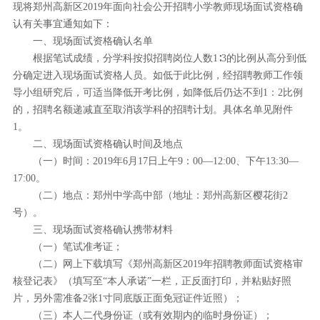
现将郑州高新区2019年面向社会公开招聘小学教师现场面试资格确
认有关事宜通知如下：
一、现场面试资格确认名单
根据笔试成绩，分学科按拟招聘岗位人数1∶3的比例从高分到低
分确定进入现场面试资格人员。如低于此比例，经招聘教师工作领
导小组研究后，可适当降低开考比例，如降低后仍达不到1：2比例
的，招聘名额递减直至取消该学科的招聘计划。具体名单见附件
1。
二、现场面试资格确认时间及地点
（一）时间：2019年6月17日上午9：00—12:00、下午13:30
—
17:00。
（二）地点：郑州中学高中部（地址：郑州高新区樱花街2
号）。
三、现场面试资格确认携带材料
（一）笔试准考证；
（二）网上下载填写《郑州高新区2019年招聘教师面试资格审
核登记表》（填写至“本人承诺”一栏，正反面打印，并粘贴好照
片，另外需准备2张1寸同底版正面免冠证件近照）；
（三）本人二代身份证（或有效期内的临时身份证）；