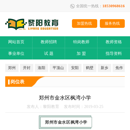
全国统一热线：
18530968616
加盟热线
服务热线
网站首页
教师招聘
特岗教师
教师资格
事业单位
试 题
加 盟
指导资料
郑州
开封
洛阳
平顶山
安阳
鹤壁
新乡
焦作
岗位表
郑州市金水区枫湾小学
发布人：黎阳教育 发布时间：2019-03-25
郑州市金水区枫湾小学