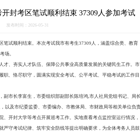
考开封考区笔试顺利结束 37309人参加考试
：
发布时间：2026-05-31
封考区笔试顺利结束。本次考试我市有考生37309人，涵盖综合类、教育
化考场。
人才、夯实人才队伍、保障公共事业高质量发展的关键民生工作。市
履职、恪尽职守，圆满实现安全考试、公平考试、平稳考试的工作目
，副市长李富生，市委组织部副部长陈培鸿,市人社局党组书记、局
组，以及市纪委监委、市委编办、市教体局、市财政局等相关单位负
院、开封大学等考点开展巡考工作。实地查看考点监控室运行情况，
就严守考试纪律、筑牢安全防线等提出明确要求，为全体考务人员鼓