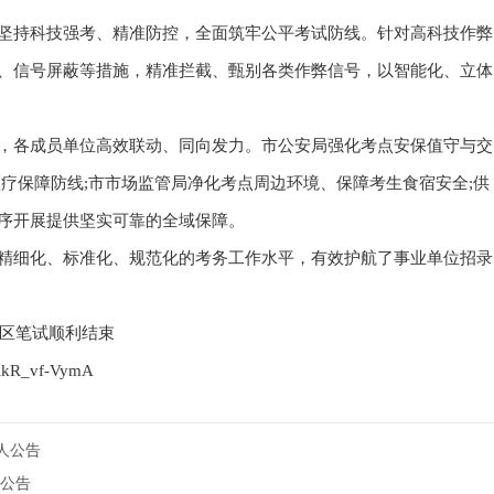
坚持科技强考、精准防控，全面筑牢公平考试防线。针对高科技作弊
、信号屏蔽等措施，精准拦截、甄别各类作弊信号，以智能化、立体
，各成员单位高效联动、同向发力。市公安局强化考点安保值守与交
疗保障防线;市市场监管局净化考点周边环境、保障考生食宿安全;供
序开展提供坚实可靠的全域保障。
精细化、标准化、规范化的考务工作水平，有效护航了事业单位招录
考区笔试顺利结束
AkR_vf-VymA
8人公告
聘公告