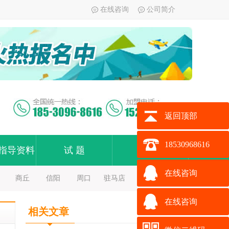
在线咨询
公司简介
返回顶部
18530968616
指导资料
试 题
加 盟
在线咨询
商丘
信阳
周口
驻马店
在线咨询
相关文章