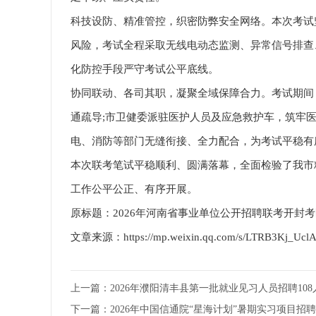
科技设防、精准管控，织密防弊安全网络。本次考试
风险，考试全程采取无线电动态监测、异常信号排查
化防控手段严守考试公平底线。
协同联动、各司其职，凝聚全域保障合力。考试期间
通疏导;市卫健委派驻医护人员及应急救护车，筑牢医
电、消防等部门无缝衔接、全力配合，为考试平稳有
本次联考笔试平稳顺利、圆满落幕，全面检验了我市
工作公平公正、有序开展。
原标题：2026年河南省事业单位公开招聘联考开封
文章来源：https://mp.weixin.qq.com/s/LTRB3Kj_Ucl
上一篇：
2026年濮阳清丰县第一批就业见习人员招聘10
下一篇：
2026年中国信通院“星海计划”暑期实习项目招