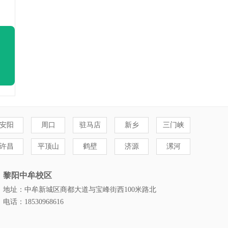
安阳
周口
驻马店
新乡
三门峡
许昌
平顶山
鹤壁
济源
漯河
黎阳中牟校区
地址：中牟新城区商都大道与宝峰街西100米路北
电话：18530968616