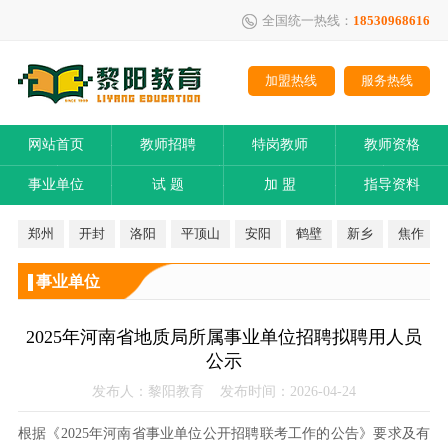
全国统一热线：
18530968616
加盟热线
服务热线
网站首页
教师招聘
特岗教师
教师资格
事业单位
试 题
加 盟
指导资料
郑州
开封
洛阳
平顶山
安阳
鹤壁
新乡
焦作
事业单位
2025年河南省地质局所属事业单位招聘拟聘用人员
公示
发布人：黎阳教育 发布时间：2026-04-24
根据《2025年河南省事业单位公开招聘联考工作的公告》要求及有