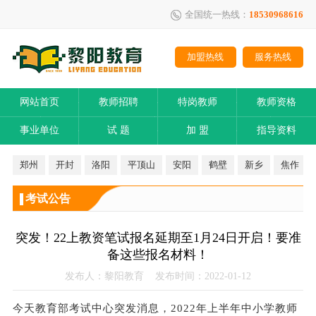
全国统一热线：
18530968616
加盟热线
服务热线
网站首页
教师招聘
特岗教师
教师资格
事业单位
试 题
加 盟
指导资料
郑州
开封
洛阳
平顶山
安阳
鹤壁
新乡
焦作
考试公告
突发！22上教资笔试报名延期至1月24日开启！要准
备这些报名材料！
发布人：黎阳教育 发布时间：2022-01-12
今天教育部考试中心突发消息，
2022年上半年中小学教师